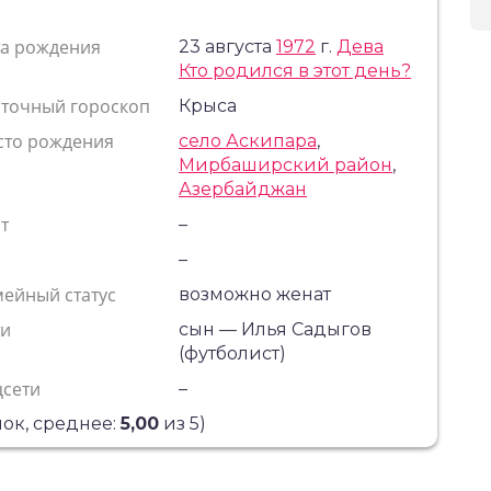
та рождения
23 августа
1972
г.
Дева
Кто родился в этот день?
сточный гороскоп
Крыса
сто рождения
село Аскипара
,
Мирбаширский район
,
Азербайджан
т
–
с
–
ейный статус
возможно женат
ти
сын — Илья Садыгов
(футболист)
цсети
–
ок, среднее:
5,00
из 5)