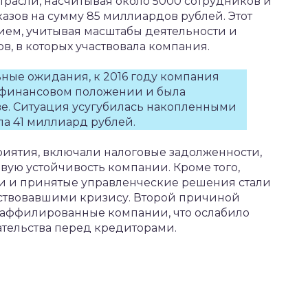
расли, насчитывая около 5000 сотрудников и
зов на сумму 85 миллиардов рублей. Этот
ием, учитывая масштабы деятельности и
в, в которых участвовала компания.
ные ожидания, к 2016 году компания
м финансовом положении и была
ве. Ситуация усугубилась накопленными
а 41 миллиард рублей.
иятия, включали налоговые задолженности,
ую устойчивость компании. Кроме того,
и и принятые управленческие решения стали
ствовавшими кризису. Второй причиной
з аффилированные компании, что ослабило
ательства перед кредиторами.