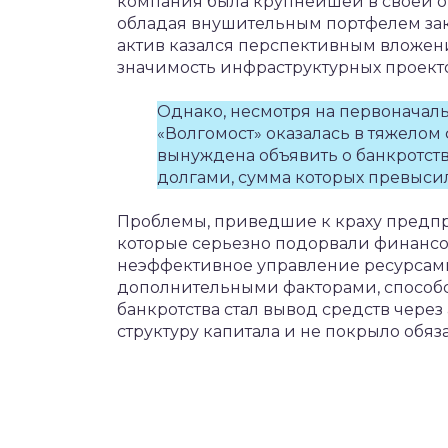
компания была крупнейшей в своей от
обладая внушительным портфелем зака
актив казался перспективным вложен
значимость инфраструктурных проекто
Однако, несмотря на первоначаль
«Волгомост» оказалась в тяжело
вынуждена объявить о банкротст
долгами, сумма которых превысил
Проблемы, приведшие к краху предпр
которые серьезно подорвали финансов
неэффективное управление ресурсам
дополнительными факторами, способ
банкротства стал вывод средств чере
структуру капитала и не покрыло обяз