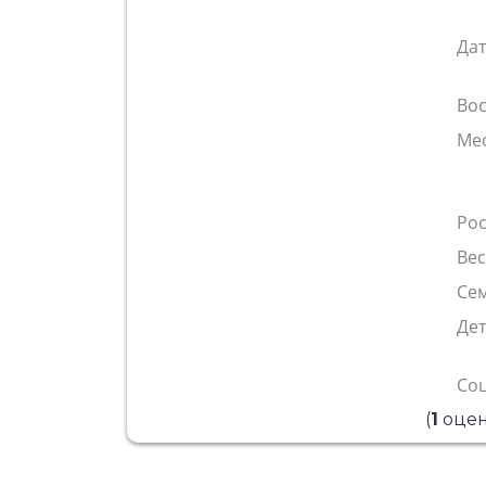
Да
Во
Ме
Рос
Ве
Сем
Де
Со
(
1
оцен