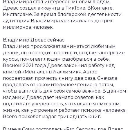
Владимира стал интересен многим людям.
Древс создал аккаунты в ТикТоке, ВКонтакте,
Инстаграме. За время блогерской деятельности
аудитория Владимира увеличилась до трех
миллионов человек.
Владимир Древс сейчас
Владимир продолжает заниматься любимым
делом, он проводит тренинги, создает авторские
курсы, помогает людям разобраться в себе.
Весной 2021 года Древс закончил работу над
книгой «Ментальный алхимик». Автор
посоветовал прочесть книгу два раза. Сначала
проделать ознакомительное чтение, а потом,
чтобы выписать для себя самое важное. В данном
издании Древс дает немало советов: как
поднимать уверенность, что является смыслом
жизни, как устроена и работает психика человека.
Всего психолог издал тринадцать книг.
В мае в Сочи состоялась «Pro Сессия», где Древс