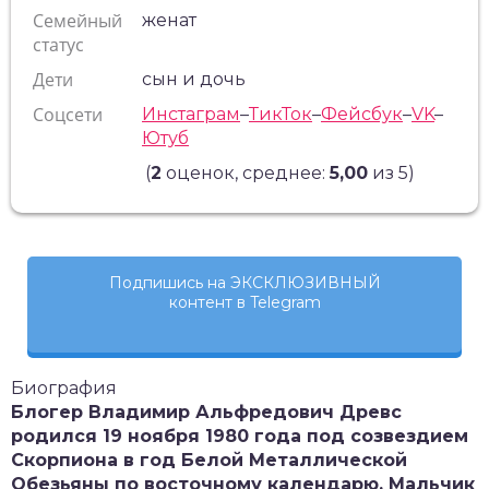
Семейный
женат
статус
Дети
сын и дочь
Соцсети
Инстаграм
–
ТикТок
–
Фейсбук
–
VK
–
Ютуб
(
2
оценок, среднее:
5,00
из 5)
Подпишись на ЭКСКЛЮЗИВНЫЙ
контент в Telegram
Биография
Блогер Владимир Альфредович Древс
родился 19 ноября 1980 года под созвездием
Скорпиона в год Белой Металлической
Обезьяны по восточному календарю. Мальчик