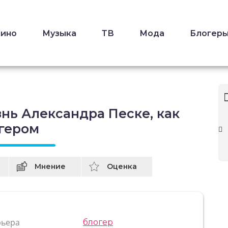
Кино
Музыка
ТВ
Мода
Блогер
нь Александра Песке, как
огером
Мнение
Оценка
рьера
блогер