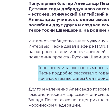
Популярный блогер Александр Песк
Детские годы добродушного оптими
– эстонец, этнический балтийский н
Александра учились в одном высше
полюбили друг друга и создали се
территории Швейцарии. На родине о
Интернет-сообщество знает мужчину к
Интервью Песке давал в эфире ITON.T
на вопросы телевизионных зрителей.
появления проекта «Русская Швейцар
Телезрители также очень много з
Песке подробно рассказал о года
началась там же. Затем был пери
Долго и увлеченно Александр говорит
юмористическим сарказмом описывае
Запада. Песке также нелицеприятно о
Российской Федерации.