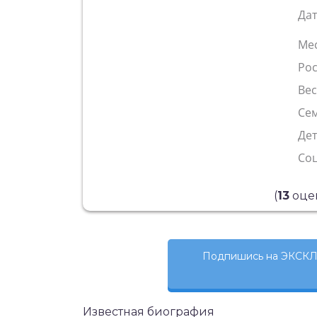
Да
Ме
Рос
Ве
Сем
Де
Со
(
13
оцен
Подпишись на ЭКСКЛ
Известная биография