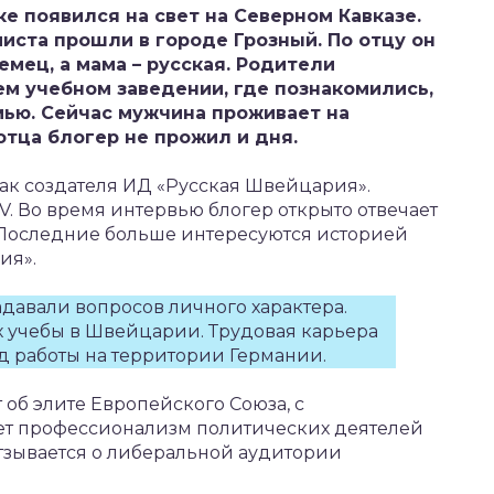
е появился на свет на Северном Кавказе.
ста прошли в городе Грозный. По отцу он
емец, а мама – русская. Родители
м учебном заведении, где познакомились,
мью. Сейчас мужчина проживает на
тца блогер не прожил и дня.
ак создателя ИД «Русская Швейцария».
V. Во время интервью блогер открыто отвечает
 Последние больше интересуются историей
ия».
адавали вопросов личного характера.
х учебы в Швейцарии. Трудовая карьера
од работы на территории Германии.
 об элите Европейского Союза, с
т профессионализм политических деятелей
тзывается о либеральной аудитории