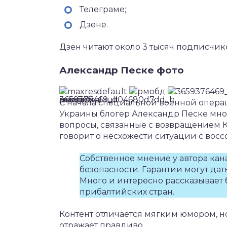
Телеграме;
Дзене.
Дзен читают около 3 тысяч подписчик
Александр Песке фото
С начала специальной военной опера
Украины блогер Александр Песке мног
вопросы, связанные с возвращением 
говорит о несхожести ситуации с вос
Собственное мнение у автора кан
безопасности. Гарантии могут да
Много и интересно рассказывает
прибалтийских стран.
Контент отличается мягким юмором, н
отражает правдиво.