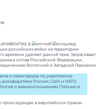
ов.
ции российских войск на территории
о времени уделяет данной теме. Затрагивает
Крыма в состав Российской Федерации,
соединением Восточной и Западной Германии.
алов о переговорах по укреплению
ть руководители России, США и НАТО.
 блогер о взаимоотношениях Польши и
о происходящее в европейских странах