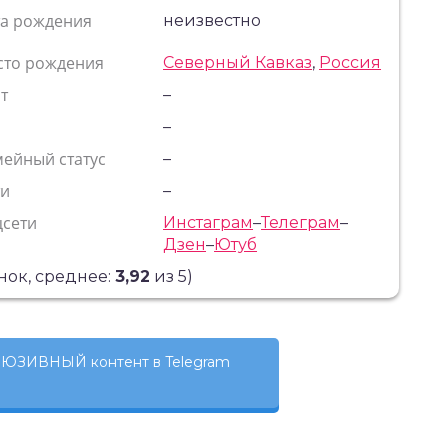
та рождения
неизвестно
сто рождения
Северный Кавказ
,
Россия
т
–
с
–
ейный статус
–
ти
–
цсети
Инстаграм
–
Телеграм
–
Дзен
–
Ютуб
ок, среднее:
3,92
из 5)
ЮЗИВНЫЙ контент в Telegram