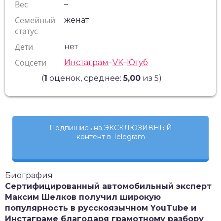
Вес
–
Семейный
женат
статус
Дети
нет
Соцсети
Инстаграм
–
VK
–
Ютуб
(
1
оценок, среднее:
5,00
из 5)
Подпишись на ЭКСКЛЮЗИВНЫЙ
контент в Telegram
Биография
Сертифицированный автомобильный эксперт
Максим Шелков получил широкую
популярность в русскоязычном
YouTube
и
Инстаграме благодаря грамотному разбору