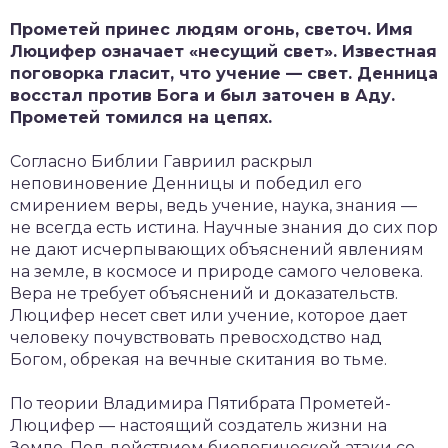
Прометей принес людям огонь, светоч. Имя
Люцифер означает «несущий свет». Известная
поговорка гласит, что учение — свет. Денница
восстал против Бога и был заточен в Аду.
Прометей томился на цепях.
Согласно Библии Гавриил раскрыл
неповиновение Денницы и победил его
смирением веры, ведь учение, наука, знания —
не всегда есть истина. Научные знания до сих пор
не дают исчерпывающих объяснений явлениям
на земле, в космосе и природе самого человека.
Вера не требует объяснений и доказательств.
Люцифер несет свет или учение, которое дает
человеку почувствовать превосходство над
Богом, обрекая на вечные скитания во тьме.
По теории Владимира Пятибрата Прометей-
Люцифер — настоящий создатель жизни на
Земле. Под действием биологической атаки со