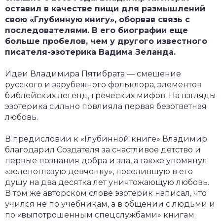
оставил в качестве пищи для размышлений
свою «Глубинную книгу», оборвав связь с
последователями. В его биографии еще
больше пробелов, чем у другого известного
писателя-эзотерика Вадима Зеланда.
Идеи Владимира Пятибрата — смешение
русского и зарубежного фольклора, элементов
библейских легенд, греческих мифов. На взгляды
эзотерика сильно повлияла первая безответная
любовь.
В предисловии к «Глубинной книге» Владимир
благодарил Создателя за счастливое детство и
первые познания добра и зла, а также упомянул
«зеленоглазую девчонку», поселившую в его
душу на два десятка лет уничтожающую любовь.
В том же авторском слове эзотерик написал, что
учился не по учебникам, а в общении с людьми и
по «выпотрошенным спецслужбами» книгам.