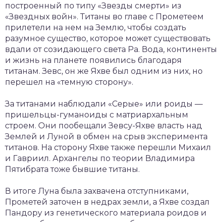
построенный по типу «Звезды смерти» из
«Звездных войн». Титаны во главе с Прометеем
прилетели на нем на Землю, чтобы создать
разумное существо, которое может существовать
вдали от созидающего света Ра. Вода, континенты
и жизнь на планете появились благодаря
титанам. Зевс, он же Яхве был одним из них, но
перешел на «темную сторону».
За титанами наблюдали «Серые» или роиды —
пришельцы-гуманоиды с матриархальным
строем. Они пообещали Зевсу-Яхве власть над
Землей и Луной в обмен на срыв эксперимента
титанов. На сторону Яхве также перешли Михаил
и Гавриил. Архангелы по теории Владимира
Пятибрата тоже бывшие титаны.
В итоге Луна была захвачена отступниками,
Прометей заточен в недрах земли, а Яхве создал
Пандору из генетического материала роидов и