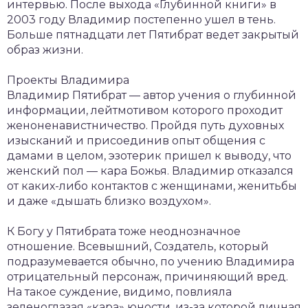
интервью. После выхода «Глубинной книги» в
2003 году Владимир постепенно ушел в тень.
Больше пятнадцати лет Пятибрат ведет закрытый
образ жизни.
Проекты Владимира
Владимир Пятибрат — автор учения о глубинной
информации, лейтмотивом которого проходит
женоненавистничество. Пройдя путь духовных
изысканий и присоединив опыт общения с
дамами в целом, эзотерик пришел к выводу, что
женский пол — кара Божья. Владимир отказался
от каких-либо контактов с женщинами, женитьбы
и даже «дышать близко воздухом».
К Богу у Пятибрата тоже неоднозначное
отношение. Всевышний, Создатель, который
подразумевается обычно, по учению Владимира
отрицательный персонаж, причиняющий вред.
На такое суждение, видимо, повлияла
зеленоглазая «кара» юности, из-за которой личная