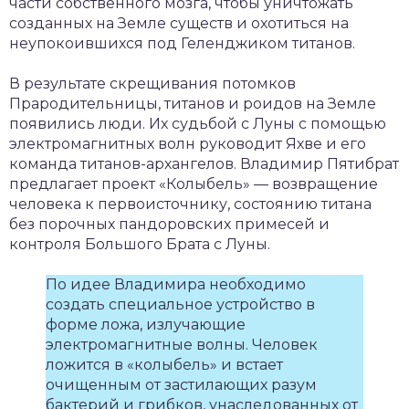
части собственного мозга, чтобы уничтожать
созданных на Земле существ и охотиться на
неупокоившихся под Геленджиком титанов.
В результате скрещивания потомков
Прародительницы, титанов и роидов на Земле
появились люди. Их судьбой с Луны с помощью
электромагнитных волн руководит Яхве и его
команда титанов-архангелов. Владимир Пятибрат
предлагает проект «Колыбель» — возвращение
человека к первоисточнику, состоянию титана
без порочных пандоровских примесей и
контроля Большого Брата с Луны.
По идее Владимира необходимо
создать специальное устройство в
форме ложа, излучающие
электромагнитные волны. Человек
ложится в «колыбель» и встает
очищенным от застилающих разум
бактерий и грибков, унаследованных от