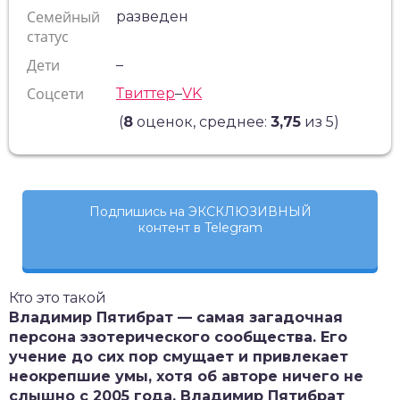
Семейный
разведен
статус
Дети
–
Соцсети
Твиттер
–
VK
(
8
оценок, среднее:
3,75
из 5)
Подпишись на ЭКСКЛЮЗИВНЫЙ
контент в Telegram
Кто это такой
Владимир Пятибрат — самая загадочная
персона эзотерического сообщества. Его
учение до сих пор смущает и привлекает
неокрепшие умы, хотя об авторе ничего не
слышно с 2005 года. Владимир Пятибрат