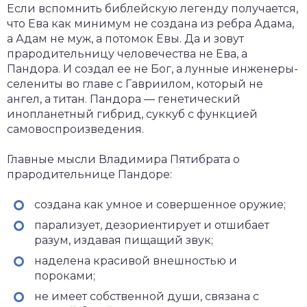
Если вспомнить библейскую легенду получается,
что Ева как минимум не создана из ребра Адама,
а Адам не муж, а потомок Евы. Да и зовут
прародительницу человечества не Ева, а
Пандора. И создал ее не Бог, а лунные инженеры-
селениты во главе с Гавриилом, который не
ангел, а титан. Пандора — генетический
инопланетный гибрид, суккуб с функцией
самовоспроизведения.
Главные мысли Владимира Пятибрата о
прародительнице Пандоре:
создана как умное и совершенное оружие;
парализует, дезориентирует и отшибает
разум, издавая пищащий звук;
наделена красивой внешностью и
пороками;
не имеет собственной души, связана с