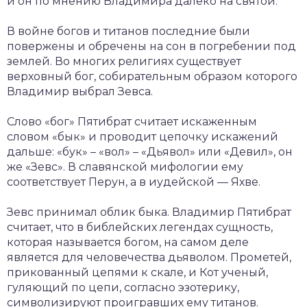
и он по мнению Владимира далеко на святой.
В войне богов и титанов последние были
повержены и обречены на сон в погребении под
землей. Во многих религиях существует
верховный бог, собирательным образом которого
Владимир выбрал Зевса.
Слово «бог» Пятибрат считает искаженным
словом «бык» и проводит цепочку искажений
дальше: «бук» – «вол» – «Дьявол» или «Девил», он
же «Зевс». В славянской мифологии ему
соответствует Перун, а в иудейской — Яхве.
Зевс принимал облик быка. Владимир Пятибрат
считает, что в библейских легендах сущность,
которая называется богом, на самом деле
является для человечества дьяволом. Прометей,
прикованный цепями к скале, и Кот ученый,
гуляющий по цепи, согласно эзотерику,
символизируют проигравших ему титанов.