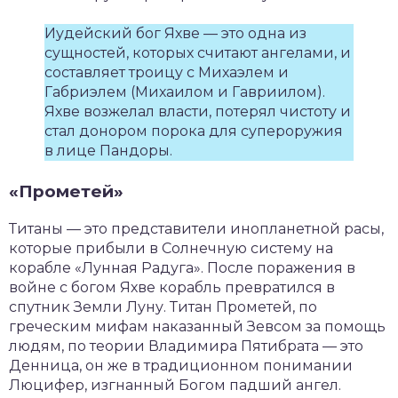
Иудейский бог Яхве — это одна из
сущностей, которых считают ангелами, и
составляет троицу с Михаэлем и
Габриэлем (Михаилом и Гавриилом).
Яхве возжелал власти, потерял чистоту и
стал донором порока для супероружия
в лице Пандоры.
«Прометей»
Титаны — это представители инопланетной расы,
которые прибыли в Солнечную систему на
корабле «Лунная Радуга». После поражения в
войне с богом Яхве корабль превратился в
спутник Земли Луну. Титан Прометей, по
греческим мифам наказанный Зевсом за помощь
людям, по теории Владимира Пятибрата — это
Денница, он же в традиционном понимании
Люцифер, изгнанный Богом падший ангел.