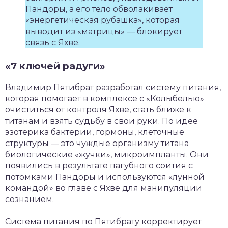
Пандоры, а его тело обволакивает
«энергетическая рубашка», которая
выводит из «матрицы» — блокирует
связь с Яхве.
«7 ключей радуги»
Владимир Пятибрат разработал систему питания,
которая помогает в комплексе с «Колыбелью»
очиститься от контроля Яхве, стать ближе к
титанам и взять судьбу в свои руки. По идее
эзотерика бактерии, гормоны, клеточные
структуры — это чуждые организму титана
биологические «жучки», микроимпланты. Они
появились в результате пагубного соития с
потомками Пандоры и используются «лунной
командой» во главе с Яхве для манипуляции
сознанием.
Система питания по Пятибрату корректирует