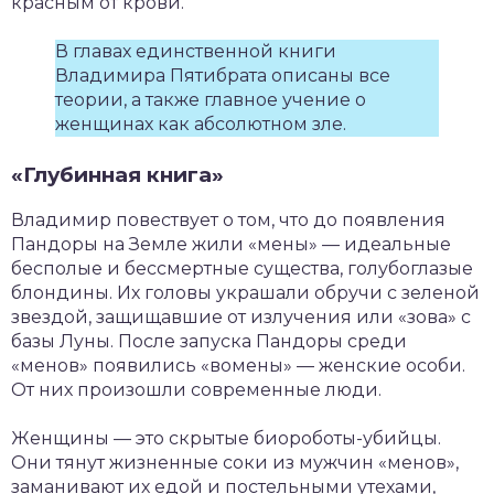
красным от крови.
В главах единственной книги
Владимира Пятибрата описаны все
теории, а также главное учение о
женщинах как абсолютном зле.
«Глубинная книга»
Владимир повествует о том, что до появления
Пандоры на Земле жили «мены» — идеальные
бесполые и бессмертные существа, голубоглазые
блондины. Их головы украшали обручи с зеленой
звездой, защищавшие от излучения или «зова» с
базы Луны. После запуска Пандоры среди
«менов» появились «вомены» — женские особи.
От них произошли современные люди.
Женщины — это скрытые биороботы-убийцы.
Они тянут жизненные соки из мужчин «менов»,
заманивают их едой и постельными утехами,