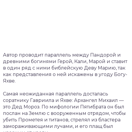
Автор проводит параллель между Пандорой и
древними богинями Герой, Кали, Марой и ставит
в один ряд с ними библейскую Деву Марию, так
как представления о ней искажены в угоду Богу-
Яхве.
Самая неожиданная параллель досталась
соратнику Гавриила и Яхве: Архангел Михаил —
это Дед Мороз. По мифологии Пятибрата он был
послан на Землю с вооруженным отрядом, чтобы
убить Прометея и титанов, стрелял из бластера
замораживающими лучами, и его плащ был