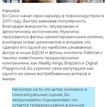
Карьера
Бо Синн начал свою карьеру в порноиндустрии в
2017 году, быстро завоевав популярность
благодаря внешности, татуировкам и
артистичному исполнению. Мужчина
прославился фетиш-ориентированными ролями,
в которых играл доминантов и злодеев, что
сделало его одной из наиболее узнаваемых
фигур в нише БДСМ и фетиш-контента. Работая с
такими известными продюсерскими
компаниями, как Reality Kings, Brazzers и Digital
Playground, Бо укрепил свою репутацию как
одного из самых востребованных актеров в
жанре.
Несмотря на то, что актер снимался в
гомосексуальных сценах, Бо
неоднократно подчеркивал, что
остается гетеросексуалом в личной