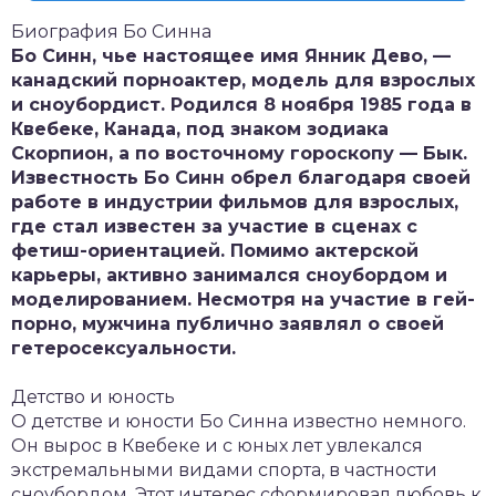
Биография Бо Синна
Бо Синн, чье настоящее имя Янник Дево, —
канадский порноактер, модель для взрослых
и сноубордист. Родился 8 ноября 1985 года в
Квебеке, Канада, под знаком зодиака
Скорпион, а по восточному гороскопу — Бык.
Известность Бо Синн обрел благодаря своей
работе в индустрии фильмов для взрослых,
где стал известен за участие в сценах с
фетиш-ориентацией. Помимо актерской
карьеры, активно занимался сноубордом и
моделированием. Несмотря на участие в гей-
порно, мужчина публично заявлял о своей
гетеросексуальности.
Детство и юность
О детстве и юности Бо Синна известно немного.
Он вырос в Квебеке и с юных лет увлекался
экстремальными видами спорта, в частности
сноубордом. Этот интерес сформировал любовь к