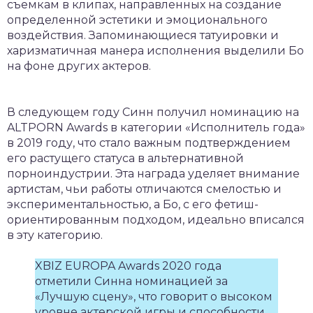
съемкам в клипах, направленных на создание
определенной эстетики и эмоционального
воздействия. Запоминающиеся татуировки и
харизматичная манера исполнения выделили Бо
на фоне других актеров.
В следующем году Синн получил номинацию на
ALTPORN Awards в категории «Исполнитель года»
в 2019 году, что стало важным подтверждением
его растущего статуса в альтернативной
порноиндустрии. Эта награда уделяет внимание
артистам, чьи работы отличаются смелостью и
экспериментальностью, а Бо, с его фетиш-
ориентированным подходом, идеально вписался
в эту категорию.
XBIZ EUROPA Awards 2020 года
отметили Синна номинацией за
«Лучшую сцену», что говорит о высоком
уровне актерской игры и способности