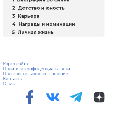
Детство и юность
Карьера
Награды и номинации
Личная жизнь
Биографий
© 2018–2026 – Биографии знаменитостей по алфавиту
Карта сайта
Политика конфиденциальности
Пользовательское соглашение
Контакты
О нас
Перепечатка материалов разрешена только с указанием
первоисточника
Сетевое издание "100 биографий", зарегистрировано
Федеральной службой по надзору в сфере связи,