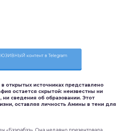
ЮЗИВНЫЙ контент в Telegram
й в открытых источниках представлено
афия остается скрытой: неизвестны ни
, ни сведения об образовании. Этот
изни, оставляя личность Амины в тени для
пы «Бзэрабзэ». Она недавно презентовала