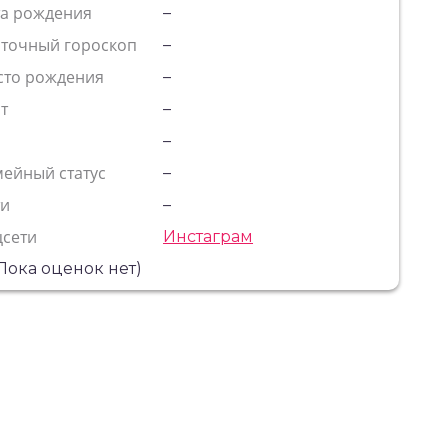
та рождения
–
сточный гороскоп
–
сто рождения
–
т
–
с
–
ейный статус
–
ти
–
цсети
Инстаграм
Пока оценок нет)