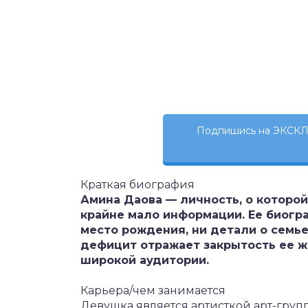
Подпишись на ЭКСКЛ
Краткая биография
Амина Даова — личность, о которо
крайне мало информации. Ее биогр
место рождения, ни детали о семье
дефицит отражает закрытость ее ж
широкой аудитории.
Карьера/чем занимается
Девушка является артисткой арт-груп