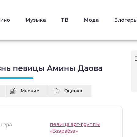
Кино
Музыка
ТВ
Мода
Блогер
знь певицы Амины Даова
Мнение
Оценка
рьера
певица арт-группы
«Бзэрабзэ»