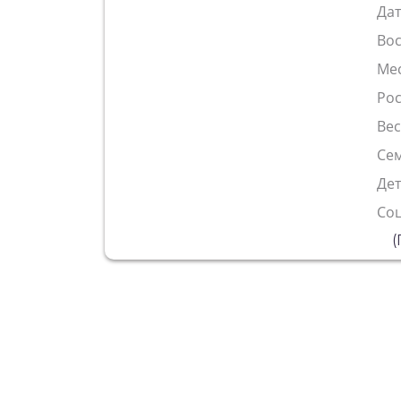
Да
Во
Ме
Рос
Ве
Сем
Де
Со
(