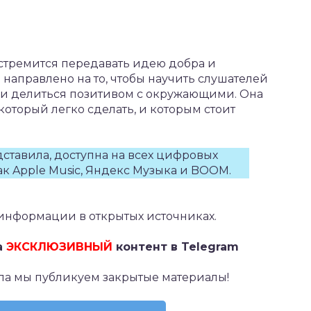
 стремится передавать идею добра и
о направлено на то, чтобы научить слушателей
 и делиться позитивом с окружающими. Она
который легко сделать, и которым стоит
ставила, доступна на всех цифровых
ак Apple Music, Яндекс Музыка и BOOM.
информации в открытых источниках.
а
ЭКСКЛЮЗИВНЫЙ
контент в Telegram
ла мы публикуем закрытые материалы!