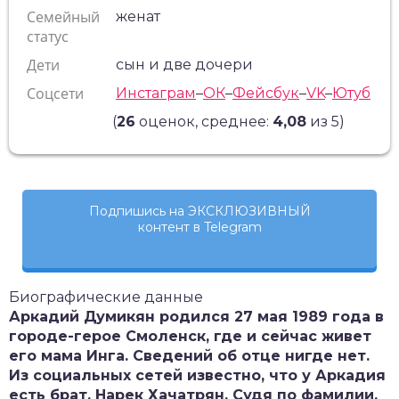
Семейный
женат
статус
Дети
сын и две дочери
Соцсети
Инстаграм
–
ОК
–
Фейсбук
–
VK
–
Ютуб
(
26
оценок, среднее:
4,08
из 5)
Подпишись на ЭКСКЛЮЗИВНЫЙ
контент в Telegram
Биографические данные
Аркадий Думикян родился 27 мая 1989 года в
городе-герое Смоленск, где и сейчас живет
его мама Инга. Сведений об отце нигде нет.
Из социальных сетей известно, что у Аркадия
есть брат, Нарек Хачатрян. Судя по фамилии,