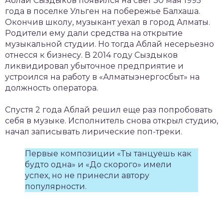
Аблай Сыздыков появился на свет 30 мая 1995
года в поселке Ульген на побережье Балхаша.
Окончив школу, музыкант уехал в город Алматы.
Родители ему дали средства на открытие
музыкальной студии. Но тогда Аблай несерьезно
отнесся к бизнесу. В 2014 году Сыздыков
ликвидировал убыточное предприятие и
устроился на работу в «Алматыэнергосбыт» на
должность оператора.
Спустя 2 года Аблай решил еще раз попробовать
себя в музыке. Исполнитель снова открыл студию,
начал записывать лирические поп-треки.
Первые композиции «Ты танцуешь как
будто одна» и «До скорого» имели
успех, но не принесли автору
популярности.