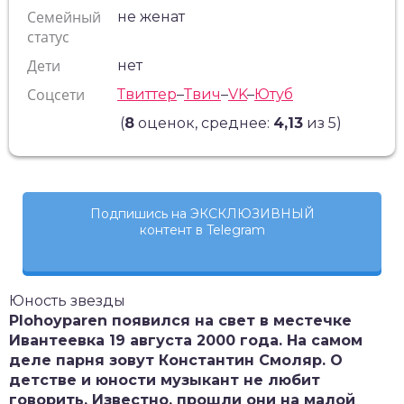
Семейный
не женат
статус
Дети
нет
Соцсети
Твиттер
–
Твич
–
VK
–
Ютуб
(
8
оценок, среднее:
4,13
из 5)
Подпишись на ЭКСКЛЮЗИВНЫЙ
контент в Telegram
Юность звезды
Plohoyparen появился на свет в местечке
Ивантеевка 19 августа 2000 года. На самом
деле парня зовут Константин Смоляр. О
детстве и юности музыкант не любит
говорить. Известно, прошли они на малой