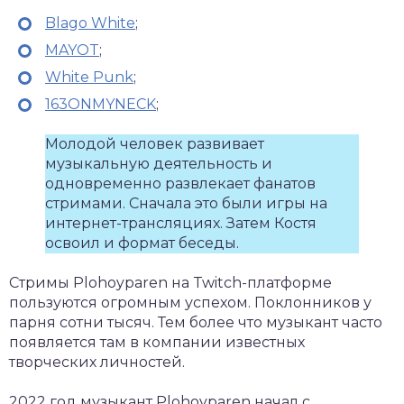
Blago White
;
MAYOT
;
White Punk
;
163ONMYNECK
;
Молодой человек развивает
музыкальную деятельность и
одновременно развлекает фанатов
стримами. Сначала это были игры на
интернет-трансляциях. Затем Костя
освоил и формат беседы.
Стримы Plohoyparen на Twitch-платформе
пользуются огромным успехом. Поклонников у
парня сотни тысяч. Тем более что музыкант часто
появляется там в компании известных
творческих личностей.
2022 год музыкант Plohoyparen начал с