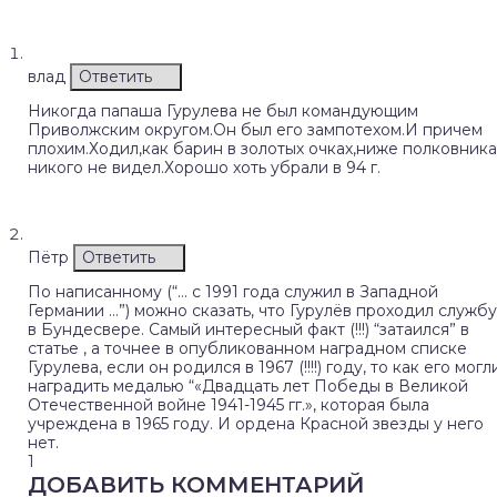
влад
Ответить
Никогда папаша Гурулева не был командующим
Приволжским округом.Он был его зампотехом.И причем
плохим.Ходил,как барин в золотых очках,ниже полковника
никого не видел.Хорошо хоть убрали в 94 г.
Пётр
Ответить
По написанному (“… с 1991 года служил в Западной
Германии …”) можно сказать, что Гурулёв проходил службу
в Бундесвере. Самый интересный факт (!!!) “затаился” в
статье , а точнее в опубликованном наградном списке
Гурулева, если он родился в 1967 (!!!!) году, то как его могл
наградить медалью “«Двадцать лет Победы в Великой
Отечественной войне 1941-1945 гг.», которая была
учреждена в 1965 году. И ордена Красной звезды у него
нет.
1
ДОБАВИТЬ КОММЕНТАРИЙ