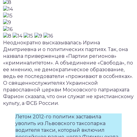
Неоднократно высказывалась Ирина
Дмитриевна и о политических партиях. Так, она
назвала приверженцев «Партии регионов»
«криминалитетом». А объединение «Свобода», по
ее мнению, не демократическое образование,
ведь ее последователи «проживают в особняках».
О священнослужителях Украинской
православной церкви Московского патриархата
Фарион сказала, что они служат не христианскому
культу, а ФСБ России.
Летом 2012-го политик заставила
уволить из Львовского таксопарка
водителя такси, который включил
российское радио, когда Фарион ехала