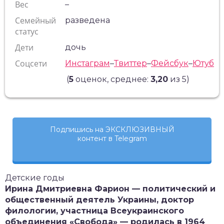
Вес
–
Семейный
разведена
статус
Дети
дочь
Соцсети
Инстаграм
–
Твиттер
–
Фейсбук
–
Ютуб
(
5
оценок, среднее:
3,20
из 5)
Подпишись на ЭКСКЛЮЗИВНЫЙ
контент в Telegram
Детские годы
Ирина Дмитриевна Фарион — политический и
общественный деятель Украины, доктор
филологии, участница Всеукраинского
объединения «Свобода» — родилась в 1964