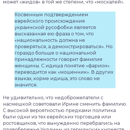
может «жидов» в той же степени, что «москалей».
Косвенным подтверждением
еврейского происхождения
украинской русофобки является
высказанная ею фраза о том, что
«национальность должна не
проверяться, а демонстрироваться». Но
гораздо больше о национальной
принадлежности говорит фамилия
женщины. С идиша понятие «фарион»
переводится как «мошенник». В других
языках, корме идиша, это слово не
значится.
Не удивительно, что недоброжелатели с
насмешкой советовали Ирине сменить фамилию.
С высокой вероятностью предками политика
были одни из тех еврейских торговцев или
ростовщиков, что вынужденно перебрались на
правобережье Украины из германских княжеств.