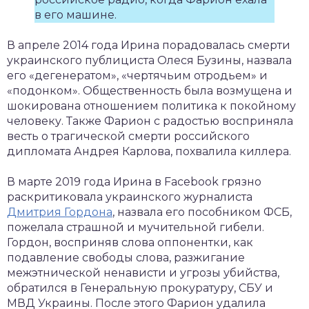
в его машине.
В апреле 2014 года Ирина порадовалась смерти
украинского публициста Олеся Бузины, назвала
его «дегенератом», «чертячьим отродьем» и
«подонком». Общественность была возмущена и
шокирована отношением политика к покойному
человеку. Также Фарион с радостью восприняла
весть о трагической смерти российского
дипломата Андрея Карлова, похвалила киллера.
В марте 2019 года Ирина в Facebook грязно
раскритиковала украинского журналиста
Дмитрия Гордона
, назвала его пособником ФСБ,
пожелала страшной и мучительной гибели.
Гордон, восприняв слова оппонентки, как
подавление свободы слова, разжигание
межэтнической ненависти и угрозы убийства,
обратился в Генеральную прокуратуру, СБУ и
МВД Украины. После этого Фарион удалила