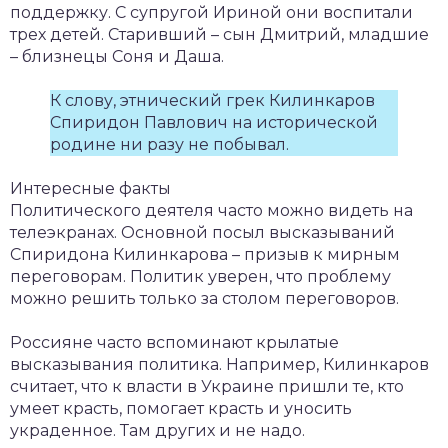
поддержку. С супругой Ириной они воспитали
трех детей. Старивший – сын Дмитрий, младшие
– близнецы Соня и Даша.
К слову, этнический грек Килинкаров
Спиридон Павлович на исторической
родине ни разу не побывал.
Интересные факты
Политического деятеля часто можно видеть на
телеэкранах. Основной посыл высказываний
Спиридона Килинкарова – призыв к мирным
переговорам. Политик уверен, что проблему
можно решить только за столом переговоров.
Россияне часто вспоминают крылатые
высказывания политика. Например, Килинкаров
считает, что к власти в Украине пришли те, кто
умеет красть, помогает красть и уносить
украденное. Там других и не надо.