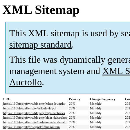
XML Sitemap
This XML sitemap is used by se
sitemap standard
.
This file was dynamically gener
management system and
XML Si
Auctollo
.
URL
Priority
Change frequency
Las
https://100biografiy.ru/blogery/nikita-levinskij
20%
Monthly
202
https://100biografiy.ru/tv/erik-davidych
20%
Monthly
202
https://100biografiy.ru/blogery/olga-nechaeva
20%
Monthly
202
https://100biografiy.ru/blogery/eldar-dzharahov
20%
Monthly
202
https://100biografiy.ru/tv/mohammed-uld-slahi
20%
Monthly
202
https://100biografiy.ru/sport/timur-nikulin
20%
Monthly
202