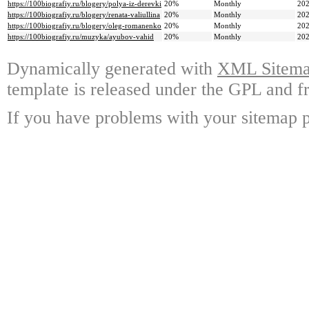
https://100biografiy.ru/blogery/polya-iz-derevki
20%
Monthly
202
https://100biografiy.ru/blogery/renata-valiullina
20%
Monthly
202
https://100biografiy.ru/blogery/oleg-romanenko
20%
Monthly
202
https://100biografiy.ru/muzyka/ayubov-vahid
20%
Monthly
202
Dynamically generated with
XML Sitemap
template is released under the GPL and fr
If you have problems with your sitemap p