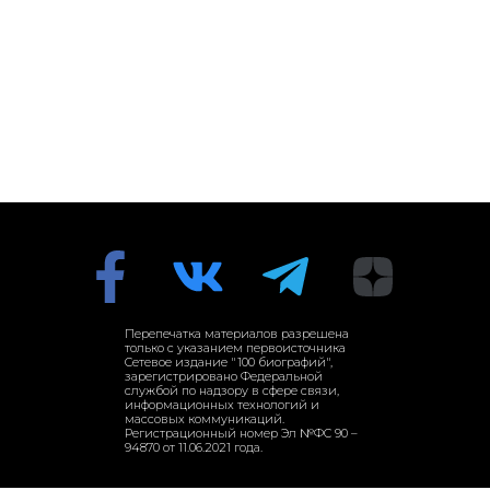
Перепечатка материалов разрешена
только с указанием первоисточника
Сетевое издание "100 биографий",
зарегистрировано Федеральной
службой по надзору в сфере связи,
информационных технологий и
массовых коммуникаций.
Регистрационный номер Эл №ФС 90 –
94870 от 11.06.2021 года.