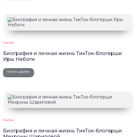
ТикТок
Биография и личная жизнь ТикТок-блогерши
Иры Небоги
Читать далее
ТикТок
Биография и личная жизнь ТикТок-блогерши
Мехроны Шариповой