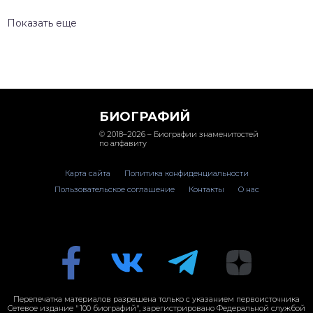
Показать еще
БИОГРАФИЙ
© 2018–2026 – Биографии знаменитостей
по алфавиту
Карта сайта
Политика конфиденциальности
Пользовательское соглашение
Контакты
О нас
Перепечатка материалов разрешена только с указанием первоисточника
Сетевое издание "100 биографий", зарегистрировано Федеральной службой