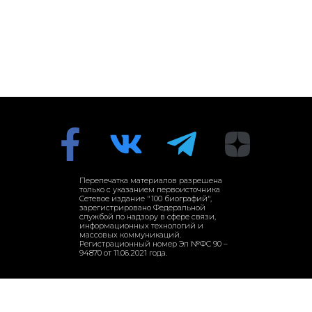
Перепечатка материалов разрешена
только с указанием первоисточника
Сетевое издание "100 биографий",
зарегистрировано Федеральной
службой по надзору в сфере связи,
информационных технологий и
массовых коммуникаций.
Регистрационный номер Эл №ФС 90 –
94870 от 11.06.2021 года.