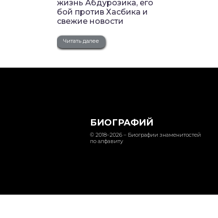
жизнь Абдурозика, его
бой против Хасбика и
свежие новости
Читать далее
БИОГРАФИЙ
© 2018–2026 – Биографии знаменитостей
по алфавиту