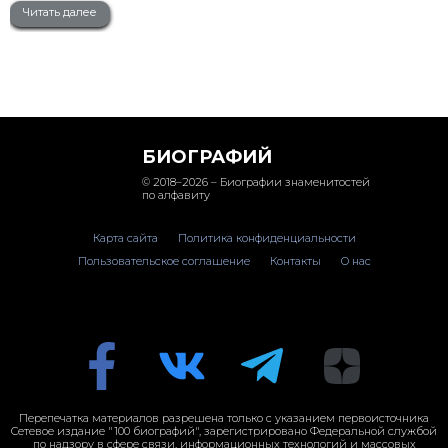
Читать далее
БИОГРАФИЙ
© 2018–2026 – Биографии знаменитостей
по алфавиту
Карта сайта
Политика конфиденциальности
Пользовательское соглашение
Контакты
О нас
Перепечатка материалов разрешена только с указанием первоисточника
Сетевое издание "100 биографий", зарегистрировано Федеральной службой
по надзору в сфере связи, информационных технологий и массовых