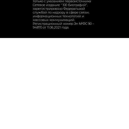
только с указанием первоисточника
Сетевое издание "100 биографий",
зарегистрировано Федеральной
службой по надзору в сфере связи,
информационных технологий и
массовых коммуникаций.
Регистрационный номер Эл №ФС 90 –
94870 от 11.06.2021 года.