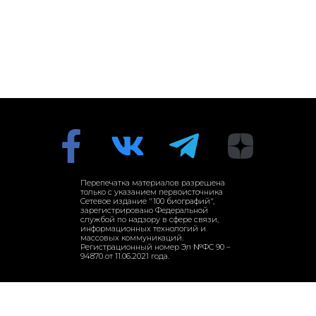
Перепечатка материалов разрешена
только с указанием первоисточника
Сетевое издание "100 биографий",
зарегистрировано Федеральной
службой по надзору в сфере связи,
информационных технологий и
массовых коммуникаций.
Регистрационный номер Эл №ФС 90 –
94870 от 11.06.2021 года.