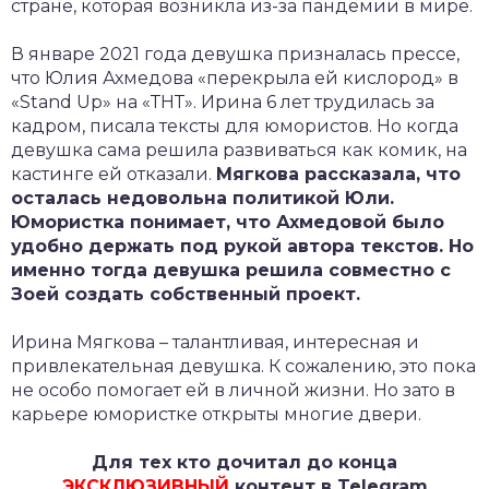
стране, которая возникла из-за пандемии в мире.
В январе 2021 года девушка призналась прессе,
что Юлия Ахмедова «перекрыла ей кислород» в
«Stand Up» на «ТНТ». Ирина 6 лет трудилась за
кадром, писала тексты для юмористов. Но когда
девушка сама решила развиваться как комик, на
кастинге ей отказали.
Мягкова рассказала, что
осталась недовольна политикой Юли.
Юмористка понимает, что Ахмедовой было
удобно держать под рукой автора текстов. Но
именно тогда девушка решила совместно с
Зоей создать собственный проект.
Ирина Мягкова – талантливая, интересная и
привлекательная девушка. К сожалению, это пока
не особо помогает ей в личной жизни. Но зато в
карьере юмористке открыты многие двери.
Для тех кто дочитал до конца
ЭКСКЛЮЗИВНЫЙ
контент в Telegram