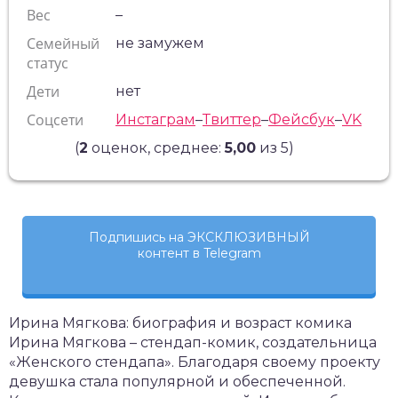
Вес
–
Семейный
не замужем
статус
Дети
нет
Соцсети
Инстаграм
–
Твиттер
–
Фейсбук
–
VK
(
2
оценок, среднее:
5,00
из 5)
Подпишись на ЭКСКЛЮЗИВНЫЙ
контент в Telegram
Ирина Мягкова: биография и возраст комика
Ирина Мягкова – стендап-комик, создательница
«Женского стендапа». Благодаря своему проекту
девушка стала популярной и обеспеченной.