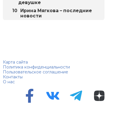
девушке
Ирина Мягкова – последние
новости
Биографий
© 2018–2026 – Биографии знаменитостей по алфавиту
Карта сайта
Политика конфиденциальности
Пользовательское соглашение
Контакты
О нас
Перепечатка материалов разрешена только с указанием
первоисточника
Сетевое издание "100 биографий", зарегистрировано
Федеральной службой по надзору в сфере связи,