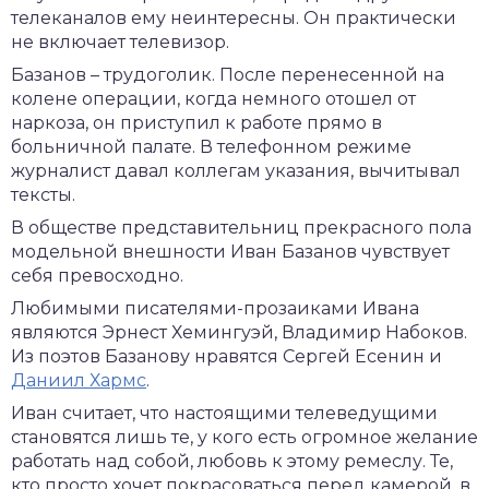
телеканалов ему неинтересны. Он практически
не включает телевизор.
Базанов – трудоголик. После перенесенной на
колене операции, когда немного отошел от
наркоза, он приступил к работе прямо в
больничной палате. В телефонном режиме
журналист давал коллегам указания, вычитывал
тексты.
В обществе представительниц прекрасного пола
модельной внешности Иван Базанов чувствует
себя превосходно.
Любимыми писателями-прозаиками Ивана
являются Эрнест Хемингуэй, Владимир Набоков.
Из поэтов Базанову нравятся Сергей Есенин и
Даниил Хармс
.
Иван считает, что настоящими телеведущими
становятся лишь те, у кого есть огромное желание
работать над собой, любовь к этому ремеслу. Те,
кто просто хочет покрасоваться перед камерой, в