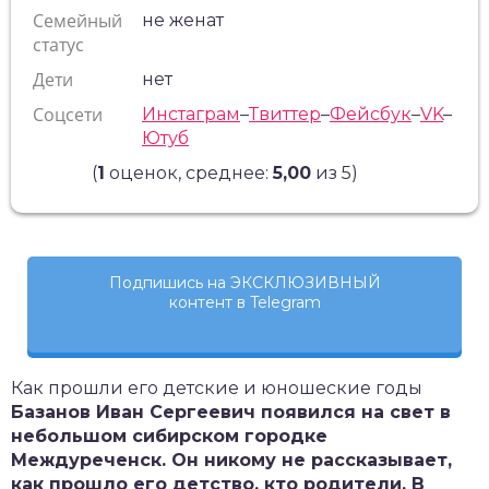
Семейный
не женат
статус
Дети
нет
Соцсети
Инстаграм
–
Твиттер
–
Фейсбук
–
VK
–
Ютуб
(
1
оценок, среднее:
5,00
из 5)
Подпишись на ЭКСКЛЮЗИВНЫЙ
контент в Telegram
Как прошли его детские и юношеские годы
Базанов Иван Сергеевич появился на свет в
небольшом сибирском городке
Междуреченск. Он никому не рассказывает,
как прошло его детство, кто родители. В