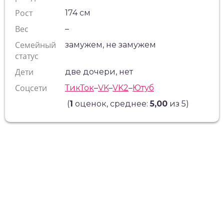
Рост
174 см
Вес
–
Семейный
замужем, не замужем
статус
Дети
две дочери, нет
Соцсети
ТикТок
–
VK
–
VK2
–
Ютуб
(
1
оценок, среднее:
5,00
из 5)