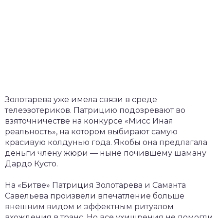
Золотарева уже имела связи в среде
телеэзотериков. Патрицию подозревают во
взяточничестве на конкурсе «Мисс Иная
реальность», на котором выбирают самую
красивую колдунью года. Якобы она предлагала
деньги члену жюри — ныне почившему шаману
Дардо Кусто.
На «Битве» Патриция Золотарева и Саманта
Савельева произвели впечатление больше
внешним видом и эффектным ритуалом
вхождения в транс. Но все ухищрения не помогли