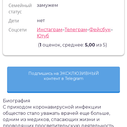
Семейный
замужем
статус
Дети
нет
Соцсети
Инстаграм
–
Телеграм
–
Фейсбук
–
Ютуб
(
1
оценок, среднее:
5,00
из 5)
Подпишись на ЭКСКЛЮЗИВНЫЙ
контент в Telegram
Биография
С приходом коронавирусной инфекции
общество стало уважать врачей еще больше,
одним из медиков, спасающих жизни и
проводящих просветительскую деятельность