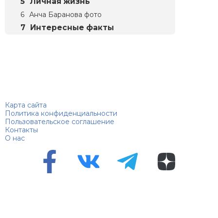
Личная жизнь
Анча Баранова фото
Интересные факты
Биографий
© 2018–2026 – Биографии знаменитостей по алфавиту
Карта сайта
Политика конфиденциальности
Пользовательское соглашение
Контакты
О нас
Перепечатка материалов разрешена только с указанием
первоисточника
Сетевое издание "100 биографий", зарегистрировано
Федеральной службой по надзору в сфере связи,