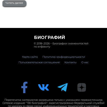
Читать далее
БИОГРАФИЙ
© 2018–2026 – Биографии знаменитостей
по алфавиту
Карта сайта
Политика конфиденциальности
Пользовательское соглашение
Контакты
О нас
Перепечатка материалов разрешена только с указанием первоисточника
Сетевое издание "100 биографий", зарегистрировано Федеральной службой
по надзору в сфере связи, информационных технологий и массовых