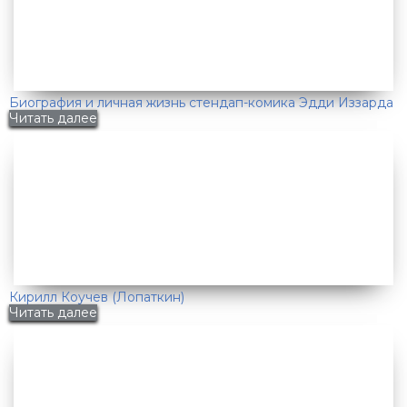
Биография и личная жизнь стендап-комика Эдди Иззарда
Читать далее
Кирилл Коучев (Лопаткин)
Читать далее