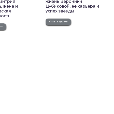
митрия
жизнь Вероники
, жена и
Цубиковой, ее карьера и
еская
успех звезды
ность
Читать далее
ее