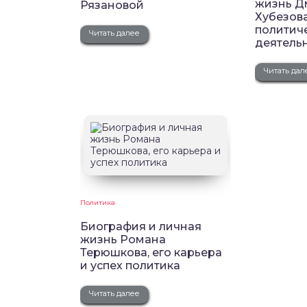
жизнь Д
Рязановой
Хубезова
политич
Читать далее
деятель
Читать дал
Политика
Биография и личная
жизнь Романа
Терюшкова, его карьера
и успех политика
Читать далее