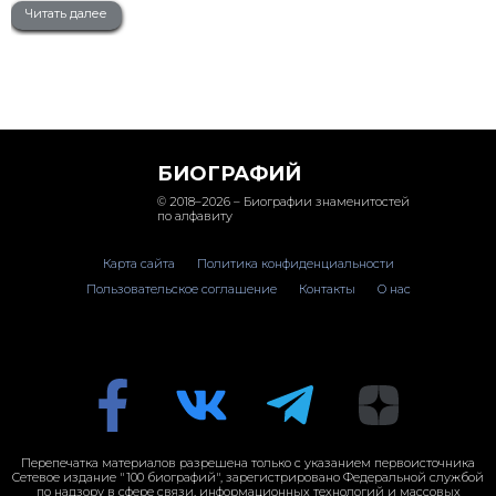
Читать далее
БИОГРАФИЙ
© 2018–2026 – Биографии знаменитостей
по алфавиту
Карта сайта
Политика конфиденциальности
Пользовательское соглашение
Контакты
О нас
Перепечатка материалов разрешена только с указанием первоисточника
Сетевое издание "100 биографий", зарегистрировано Федеральной службой
по надзору в сфере связи, информационных технологий и массовых