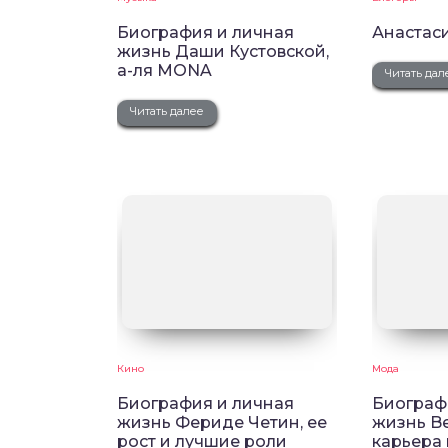
Биография и личная
Анастас
жизнь Даши Кустовской,
а-ля MONA
Читать дал
Читать далее
Кино
Мода
Биография и личная
Биограф
жизнь Фериде Четин, ее
жизнь Be
рост и лучшие роли
карьера 