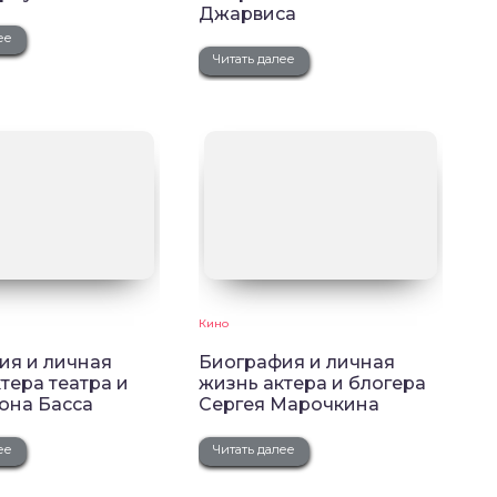
Джарвиса
ее
Читать далее
Кино
ия и личная
Биография и личная
тера театра и
жизнь актера и блогера
она Басса
Сергея Марочкина
ее
Читать далее