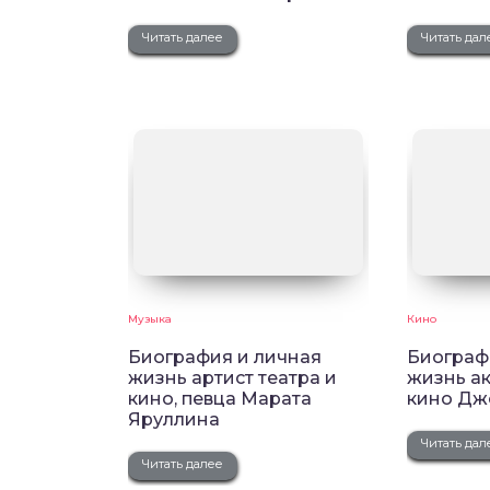
Читать далее
Читать дал
Музыка
Кино
Биография и личная
Биограф
жизнь артист театра и
жизнь ак
кино, певца Марата
кино Дж
Яруллина
Читать дал
Читать далее