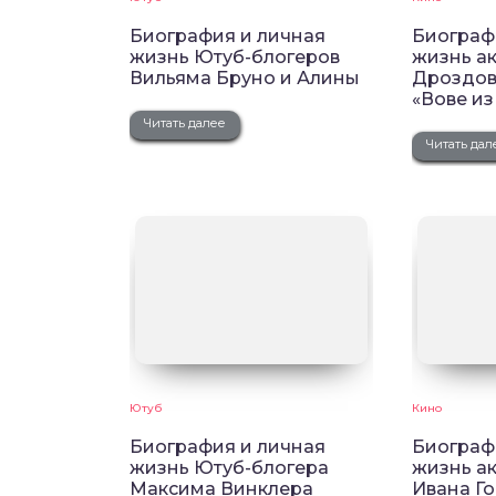
Биография и личная
Биограф
жизнь Ютуб-блогеров
жизнь а
Вильяма Бруно и Алины
Дроздова
«Вове из
Читать далее
Читать дал
Ютуб
Кино
Биография и личная
Биограф
жизнь Ютуб-блогера
жизнь ак
Максима Винклера
Ивана Г