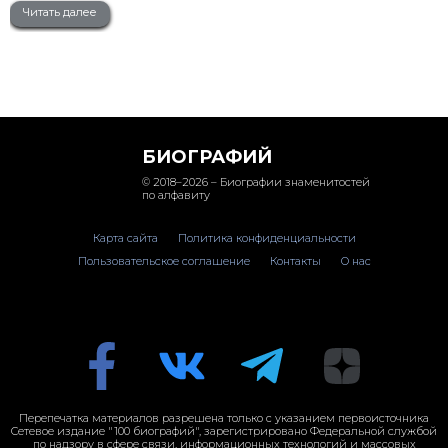
Читать далее
БИОГРАФИЙ
© 2018–2026 – Биографии знаменитостей
по алфавиту
Карта сайта
Политика конфиденциальности
Пользовательское соглашение
Контакты
О нас
Перепечатка материалов разрешена только с указанием первоисточника
Сетевое издание "100 биографий", зарегистрировано Федеральной службой
по надзору в сфере связи, информационных технологий и массовых