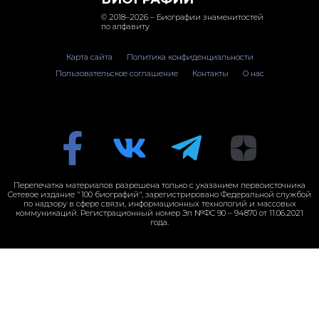
© 2018–2026 – Биографии знаменитостей
по алфавиту
Карта сайта
Политика конфиденциальности
Пользовательское соглашение
Контакты
О нас
Перепечатка материалов разрешена только с указанием первоисточника
Сетевое издание "100 биографий", зарегистрировано Федеральной службой
по надзору в сфере связи, информационных технологий и массовых
коммуникаций. Регистрационный номер Эл №ФС 90 – 94870 от 11.06.2021
года.