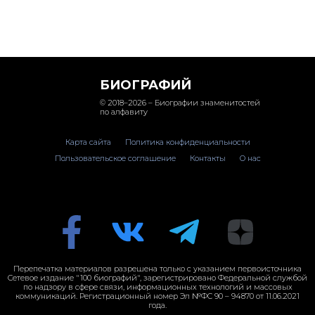
БИОГРАФИЙ
© 2018–2026 – Биографии знаменитостей
по алфавиту
Карта сайта
Политика конфиденциальности
Пользовательское соглашение
Контакты
О нас
Перепечатка материалов разрешена только с указанием первоисточника
Сетевое издание "100 биографий", зарегистрировано Федеральной службой
по надзору в сфере связи, информационных технологий и массовых
коммуникаций. Регистрационный номер Эл №ФС 90 – 94870 от 11.06.2021
года.