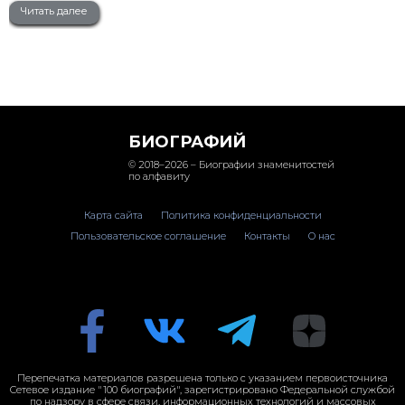
Читать далее
БИОГРАФИЙ
© 2018–2026 – Биографии знаменитостей
по алфавиту
Карта сайта
Политика конфиденциальности
Пользовательское соглашение
Контакты
О нас
Перепечатка материалов разрешена только с указанием первоисточника
Сетевое издание "100 биографий", зарегистрировано Федеральной службой
по надзору в сфере связи, информационных технологий и массовых