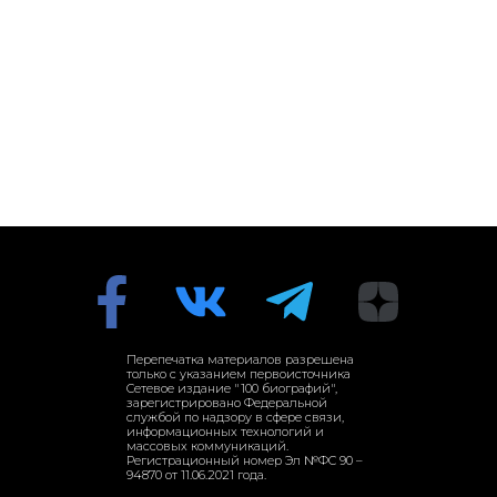
Перепечатка материалов разрешена
только с указанием первоисточника
Сетевое издание "100 биографий",
зарегистрировано Федеральной
службой по надзору в сфере связи,
информационных технологий и
массовых коммуникаций.
Регистрационный номер Эл №ФС 90 –
94870 от 11.06.2021 года.