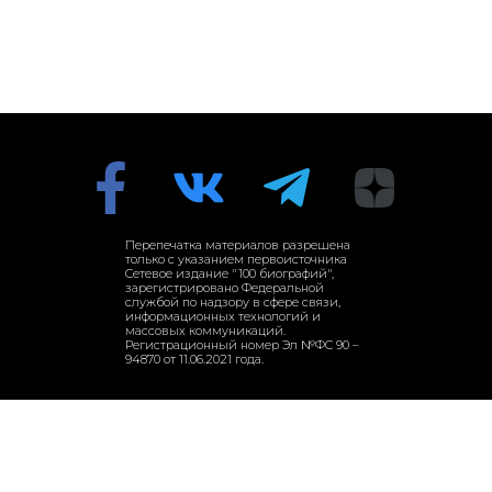
Перепечатка материалов разрешена
только с указанием первоисточника
Сетевое издание "100 биографий",
зарегистрировано Федеральной
службой по надзору в сфере связи,
информационных технологий и
массовых коммуникаций.
Регистрационный номер Эл №ФС 90 –
94870 от 11.06.2021 года.