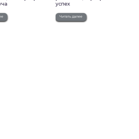
уча
успех
ее
Читать далее