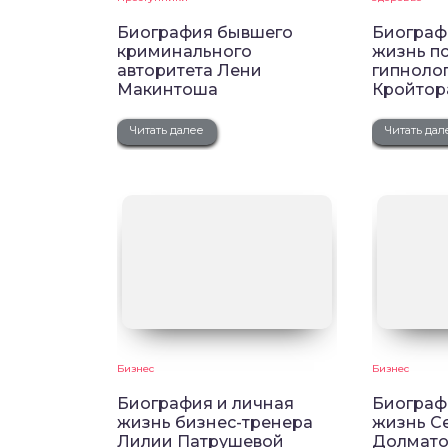
Биография бывшего
Биограф
криминального
жизнь пс
авторитета Лени
гипноло
Макинтоша
Кройтор
Читать далее
Читать дал
Бизнес
Бизнес
Биография и личная
Биограф
жизнь бизнес-тренера
жизнь С
Лилии Патрушевой
Долматов