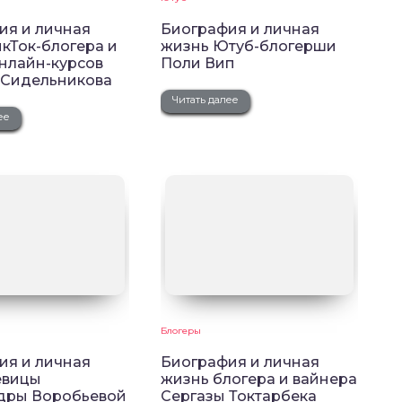
ия и личная
Биография и личная
кТок-блогера и
жизнь Ютуб-блогерши
онлайн-курсов
Поли Вип
 Сидельникова
Читать далее
ее
Блогеры
ия и личная
Биография и личная
евицы
жизнь блогера и вайнера
дры Воробьевой
Сергазы Токтарбека