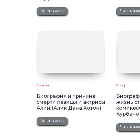
Читать далее
Читать дал
Музыка
Юмор
Биография и причина
Биограф
смерти певицы и актрисы
жизнь с
Алии (Алия Дана Хотон)
комикес
Курбано
Читать далее
Читать дал