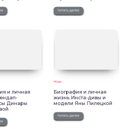
ее
Читать далее
Мода
ия и личная
Биография и личная
тендап-
жизнь Инста-дивы и
сы Динары
модели Яны Пилецкой
вой
Читать далее
ее