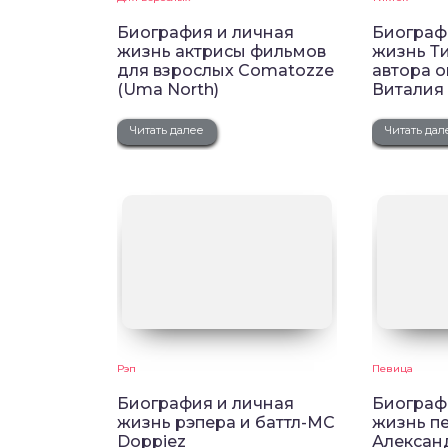
Биография и личная
Биограф
жизнь актрисы фильмов
жизнь Ти
для взрослых Comatozze
автора 
(Uma North)
Виталия
Читать далее
Читать дал
Рэп
Певица
Биография и личная
Биограф
жизнь рэпера и баттл-МС
жизнь п
Doppiez
Алексан