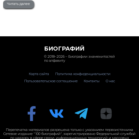
Читать далее
БИОГРАФИЙ
© 2018–2026 – Биографии знаменитостей
по алфавиту
Карта сайта
Политика конфиденциальности
Пользовательское соглашение
Контакты
О нас
Перепечатка материалов разрешена только с указанием первоисточника
Сетевое издание "100 биографий", зарегистрировано Федеральной службой
по надзору в сфере связи, информационных технологий и массовых