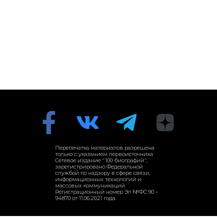
Перепечатка материалов разрешена
только с указанием первоисточника
Сетевое издание "100 биографий",
зарегистрировано Федеральной
службой по надзору в сфере связи,
информационных технологий и
массовых коммуникаций.
Регистрационный номер Эл №ФС 90 –
94870 от 11.06.2021 года.