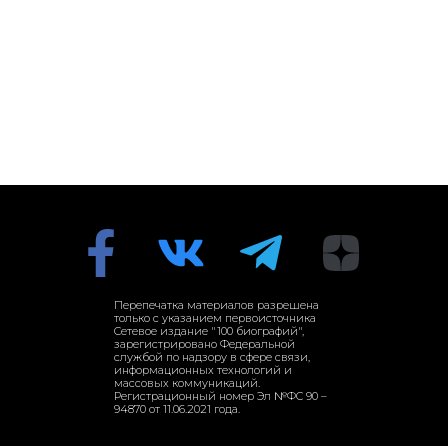
Перепечатка материалов разрешена
только с указанием первоисточника
Сетевое издание "100 биографий",
зарегистрировано Федеральной
службой по надзору в сфере связи,
информационных технологий и
массовых коммуникаций.
Регистрационный номер Эл №ФС 90 –
94870 от 11.06.2021 года.