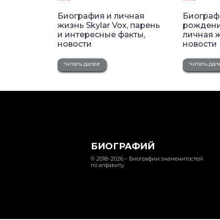
Биография и личная
Биограф
жизнь Skylar Vox, парень
рождения
и интересные факты,
личная 
новости
новости
Читать далее
Читать дал
БИОГРАФИЙ
© 2018–2026 – Биографии знаменитостей
по алфавиту