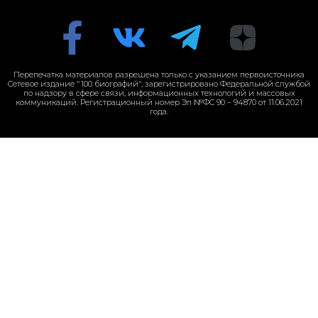
Перепечатка материалов разрешена только с указанием первоисточника
Сетевое издание "100 биографий", зарегистрировано Федеральной службой
по надзору в сфере связи, информационных технологий и массовых
коммуникаций. Регистрационный номер Эл №ФС 90 – 94870 от 11.06.2021
года.