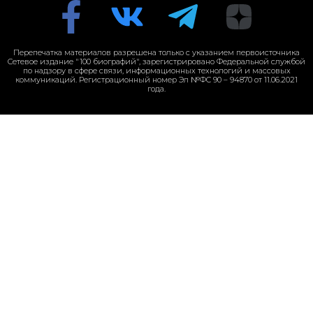
Перепечатка материалов разрешена только с указанием первоисточника
Сетевое издание "100 биографий", зарегистрировано Федеральной службой
по надзору в сфере связи, информационных технологий и массовых
коммуникаций. Регистрационный номер Эл №ФС 90 – 94870 от 11.06.2021
года.