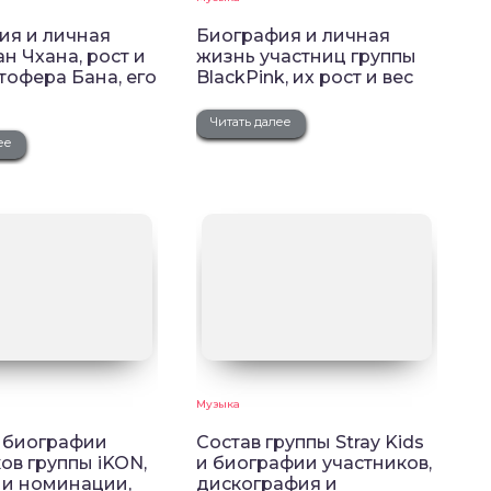
ия и личная
Биография и личная
н Чхана, рост и
жизнь участниц группы
тофера Бана, его
BlackPink, их рост и вес
Читать далее
ее
Музыка
и биографии
Состав группы Stray Kids
ов группы iKON,
и биографии участников,
 и номинации,
дискография и