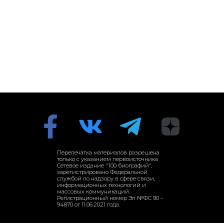
Перепечатка материалов разрешена
только с указанием первоисточника
Сетевое издание "100 биографий",
зарегистрировано Федеральной
службой по надзору в сфере связи,
информационных технологий и
массовых коммуникаций.
Регистрационный номер Эл №ФС 90 –
94870 от 11.06.2021 года.