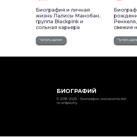
Биография и личная
Биограф
жизнь Лалисы Манобан,
рождени
группа Blackpink и
Ренкеля,
сольная карьера
свежие 
Читать далее
Читать дал
БИОГРАФИЙ
© 2018–2026 – Биографии знаменитостей
по алфавиту