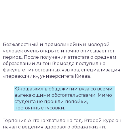
Безжалостный и прямолинейный молодой
человек очень открыто и точно описывает тот
период. После получения аттестата о среднем
образовании Антон Гломозда поступил на
факультет иностранных языков, специализация
«переводчик», университета Киева.
Юноша жил в общежитии вуза со всеми
вытекающими обстоятельствами. Мимо
студента не прошли попойки,
постоянные тусовки.
Терпения Антона хватило на год. Второй курс он
начал с ведения здорового образа жизни.