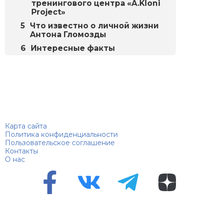
тренингового центра «A.Kloni
Project»
Что известно о личной жизни
Антона Гломозды
Интересные факты
Биографий
© 2018–2026 – Биографии знаменитостей по алфавиту
Карта сайта
Политика конфиденциальности
Пользовательское соглашение
Контакты
О нас
Перепечатка материалов разрешена только с указанием
первоисточника