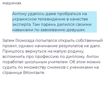
машинах.
Антону удалось даже пробраться на
украинское телевидение в качестве
эксперта. Там парень делился своими
навыками по завоеванию девушек.
Затем Гломозда попытался открыть собственный
проект, однако начинание результатов не дало.
Пришлось вернуться на малую родину,
вспомнить про профессию по диплому. Антон
поработал школьным учителем. Об этом можно
судить по множеству снимков с учениками на
странице ВКонтакте.