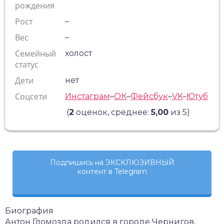
рождения
Рост
–
Вес
–
Семейный
холост
статус
Дети
нет
Соцсети
Инстаграм
–
ОК
–
Фейсбук
–
VK
–
Ютуб
(
2
оценок, среднее:
5,00
из 5)
Подпишись на ЭКСКЛЮЗИВНЫЙ
контент в Telegram
Биография
Антон Гломозда родился в городе Чернигов,