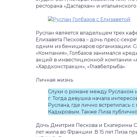
ресторана «Дастархан» и итальянского 
Руслан является владельцем трех кафе
Елизавета Пескова – дочь пресс-секре
одним из бенициаров организации. С
«Компания», Голбазов занимался кред
акций в инвестиционной компании «Ат
«Хардконстракшн», «Главбелрыба».
Личная жизнь
Слухи о романе между Русланом 
г. Тогда девушка начала интересо
Руслана, где лично встретилась 
Кадыровым. Также Лиза публично 
Дочь Дмитрия Пескова и Екатерины Со
лет жила во Франции. В 15 лет Лиза пр