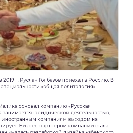
 2019 г. Руслан Голбазов приехал в Россию. В
о специальности «общая политология».
а Малика основал компанию «Русская
ая занимается юридической деятельностью,
м иностранным компаниям выходом на
ирует. Бизнес-партнером компании стала
о занималась разработкой дизайна узбекского