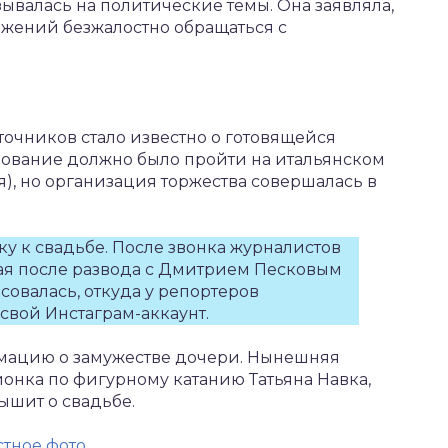
ывалась на политические темы. Она заявляла,
яжений безжалостно обращаться с
сточников стало известно о готовящейся
нование должно было пройти на итальянском
я), но организация торжества совершалась в
у к свадьбе. После звонка журналистов
ая после развода с Дмитрием Песковым
овалась, откуда у репортеров
свой Инстаграм-аккаунт.
мацию о замужестве дочери. Нынешняя
онка по фигурному катанию Татьяна Навка,
ышит о свадьбе.