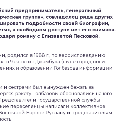
ийский предприниматель, генеральный
рческая группа», совладелец ряда других
шировать подробности своей биографии,
тях, в свободном доступе нет его снимков.
одаря роману с Елизаветой Песковой.
и, родился в 1988 г., по вероисповеданию
ал в Чечню из Джамбула (ныне город носит
лечениях и образовании Голбазова информации
ми и сестрами был вынужден бежать за
ергся рэкету. Голбазовы обосновались на юго-
 Представители государственной службы
нские переселенцы написали коллективное
 Восточной Европе Руслану и представителям
ость.