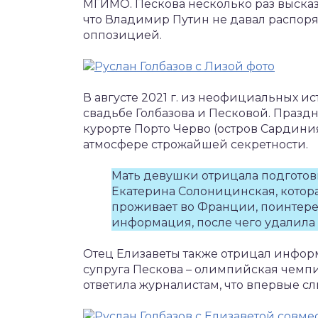
МГИМО. Пескова несколько раз высказ
что Владимир Путин не давал распор
оппозицией.
В августе 2021 г. из неофициальных и
свадьбе Голбазова и Песковой. Празд
курорте Порто Черво (остров Сардини
атмосфере строжайшей секретности.
Мать девушки отрицала подготовк
Екатерина Солоницинская, котор
проживает во Франции, поинтерес
информация, после чего удалила 
Отец Елизаветы также отрицал инфор
супруга Пескова – олимпийская чемпи
ответила журналистам, что впервые сл