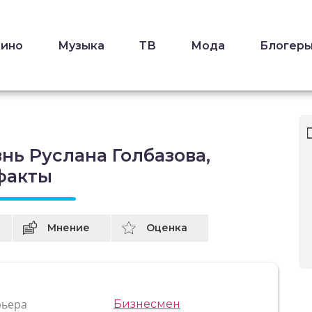
Кино
Музыка
ТВ
Мода
Блогер
нь Руслана Голбазова,
факты
Мнение
Оценка
рьера
Бизнесмен