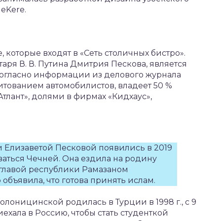
eKere.
, которые входят в «Сеть столичных бистро».
таря В. В. Путина Дмитрия Пескова, является
огласно информации из делового журнала
итованием автомобилистов, владеет 50 %
лант», долями в фирмах «Кидхаус»,
и Елизаветой Песковой появились в 2019
ваться Чечней. Она ездила на родину
с главой республики Рамазаном
объявила, что готова принять ислам.
лоницинской родилась в Турции в 1998 г., с 9
иехала в Россию, чтобы стать студенткой