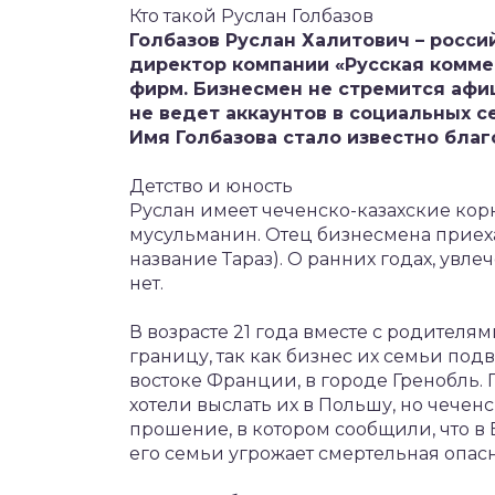
Кто такой Руслан Голбазов
Голбазов Руслан Халитович – росс
директор компании «Русская комме
фирм. Бизнесмен не стремится афи
не ведет аккаунтов в социальных се
Имя Голбазова стало известно благ
Детство и юность
Руслан имеет чеченско-казахские корн
мусульманин. Отец бизнесмена приех
название Тараз). О ранних годах, ув
нет.
В возрасте 21 года вместе с родителя
границу, так как бизнес их семьи подв
востоке Франции, в городе Гренобль.
хотели выслать их в Польшу, но чече
прошение, в котором сообщили, что в
его семьи угрожает смертельная опасн