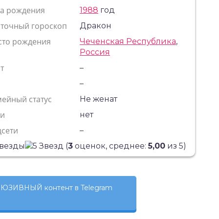
та рождения
1988
год
сточный гороскоп
Дракон
сто рождения
Чеченская Республика
,
Россия
т
–
с
–
ейный статус
Не женат
ти
нет
цсети
–
(
3
оценок, среднее:
5,00
из 5)
ЮЗИВНЫЙ контент в Telegram