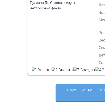
Да
Во
Ме
Рос
Ве
Сем
Де
Со
Подпишись на ЭКСКЛ