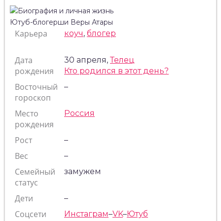
Карьера
коуч
,
блогер
Дата
30 апреля,
Телец
рождения
Кто родился в этот день?
Восточный
–
гороскоп
Место
Россия
рождения
Рост
–
Вес
–
Семейный
замужем
статус
Дети
–
Соцсети
Инстаграм
–
VK
–
Ютуб