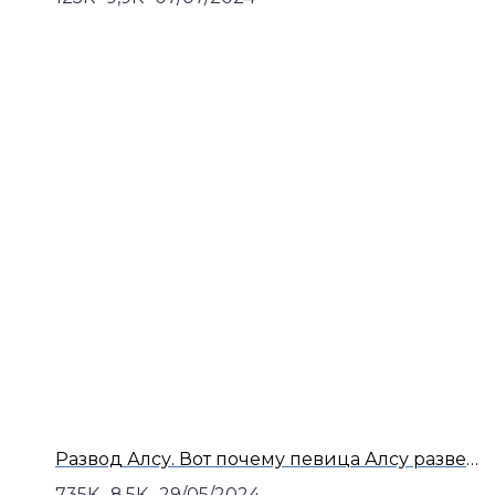
Развод Алсу. Вот почему певица Алсу развелась с мужем- Яном Абрамовым
735K
8,5K
29/05/2024