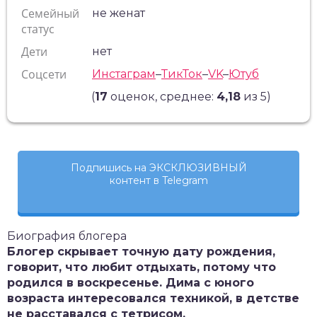
Семейный
не женат
статус
Дети
нет
Соцсети
Инстаграм
–
ТикТок
–
VK
–
Ютуб
(
17
оценок, среднее:
4,18
из 5)
Подпишись на ЭКСКЛЮЗИВНЫЙ
контент в Telegram
Биография блогера
Блогер скрывает точную дату рождения,
говорит, что любит отдыхать, потому что
родился в воскресенье. Дима с юного
возраста интересовался техникой, в детстве
не расставался с тетрисом.